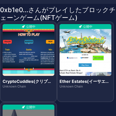
0xb1e0...さんがプレイしたブロックチ
ェーンゲーム(NFTゲーム)
公開中
公開中
CryptoCuddles(クリプト
Ether Estates(イーサエス
カドルズ)
テーツ)
Unknown Chain
Unknown Chain
公開中