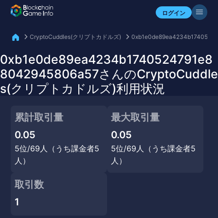
自分のアセットを確認
ログイン
CryptoCuddles(クリプトカドルズ)
0xb1e0de89ea4234b1740524
0xb1e0de89ea4234b1740524791e8
8042945806a57さんのCryptoCuddle
s(クリプトカドルズ)利用状況
累計取引量
最大取引量
0.05
0.05
5位/69人（うち課金者5
5位/69人（うち課金者5
人）
人）
取引数
1