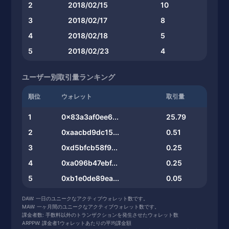
2
2018/02/15
10
3
2018/02/17
8
4
2018/02/18
5
5
2018/02/23
4
ユーザー別取引量ランキング
順位
ウォレット
取引量
1
0x83a3af0ee6...
25.79
2
0xaacbd9dc15...
0.51
3
0xd5bfcb58f9...
0.25
4
0xa096b47ebf...
0.25
5
0xb1e0de89ea...
0.05
DAW: 一日のユニークなアクティブウォレット数です。
MAW: 一ヶ月間のユニークなアクティブウォレット数です。
課金者数: 手数料以外のトランザクションを発生させたウォレット数
ARPPW: 課金者1ウォレットあたりの平均課金額