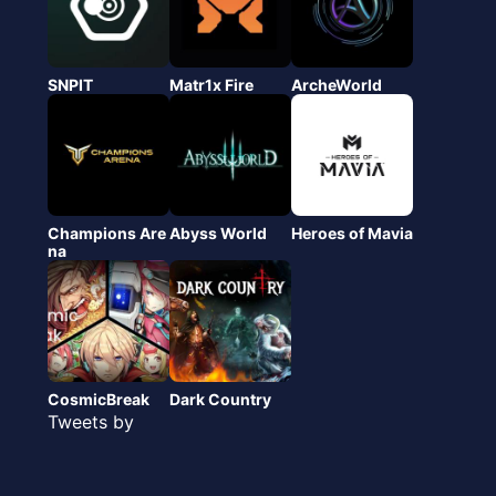
SNPIT
Matr1x Fire
ArcheWorld
Champions Are
Abyss World
Heroes of Mavia
na
CosmicBreak
Dark Country
Tweets by