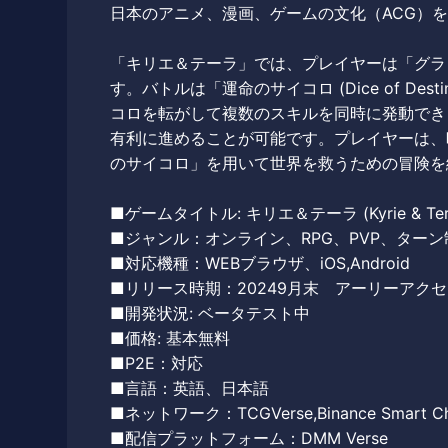
日本のアニメ、漫画、ゲームの文化（ACG）を反映
「キリエ＆テーラ」では、プレイヤーは「グラ
す。バトルは「運命のサイコロ (Dice of De
コロを転がして複数のスキルを同時に発動でき
有利に進めることが可能です。プレイヤーは、
のサイコロ」を用いて世界を救うための冒険を
■ゲームタイトル: キリエ＆テーラ (Kyrie & Ter
■ジャンル：オンライン、RPG、PVP、ターン
■対応機種：WEBブラウザ、iOS,Android
■リリース時期：20249月末 アーリーアク
■開発状況: ベータテスト中
■価格: 基本無料
■P2E：対応
■言語：英語、日本語
■ネットワーク：TCGVerse,Binance Smart Ch
■配信プラットフォーム：DMM Verse