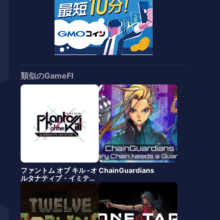
類似のGameFI
ファントム オブ キル -オ
ChainGuardians
ルタナティブ・イミテー
ション-（ファンキルオ
ルタナ）