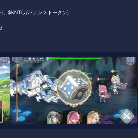
)、$KNT(ガバナンストークン)
d