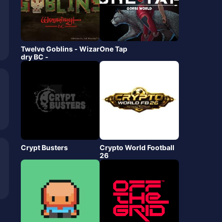
Twelve Goblins - Wizar
One Tap
dry BC -
Crypt Busters
Crypto World Football
26