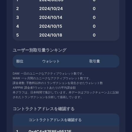
2
2024/10/24
0
3
2024/10/14
0
4
2024/10/15
0
5
2024/10/18
0
ユーザー別取引量ランキング
順位
ウォレット
取引量
DAW: 一日のユニークなアクティブウォレット数です。
MAW: 一ヶ月間のユニークなアクティブウォレット数です。
課金者数: 手数料以外のトランザクションを発生させたウォレット数
ARPPW: 課金者1ウォレットあたりの平均課金額
本グラフは、日本時間で集計しています。本データはブロックチェーン上に記録
されたトランザクションを分析して描画しています。
コントラクトアドレスを確認する
コントラクトアドレスを確認する
1
0xdC4a87F8Fa9512E...