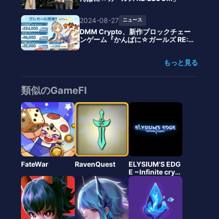
2024-08-27
ニュース
DMM Crypto、新作ブロックチェー
ンゲーム『かんぱに☆ガールズ RE:B
LOOM』のNFT販売とPvP大会を発
表
もっと見る
類似のGameFI
FateWar
RavenQuest
ELYSIUM'S EDG
E ~Infinite crypt
o~