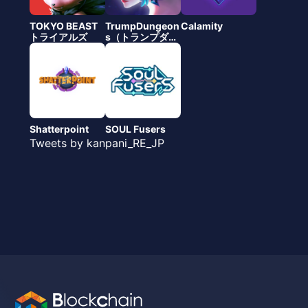
TOKYO BEAST
TrumpDungeon
Calamity
トライアルズ
s（トランプダン
ジョン）
Shatterpoint
SOUL Fusers
Tweets by kanpani_RE_JP