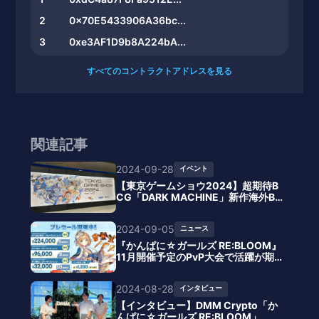
2
0x70E5433906A36bc...
3
0xe3AF1D9b8A224bA...
すべてのコントラクトアドレスを見る
関連記事
2024-09-28
イベント
【東京ゲームショウ2024】超期待B
CG「DARK MACHINE」新作海外BC
G「Apeiron」など注目のブロックチ
ェーンゲーム関連展示レポート
2024-09-05
ニュース
『かんぱに☆ガールズ RE:BLOOM』
11月開催予定のPvP大会で活躍が期
待されるプルーデンス・レノンのNF
Tが完売
2024-08-28
インタビュー
【インタビュー】DMM Crypto「か
んぱに☆ガールズ RE:BLOOM」