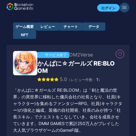
ログイン
ゲーム概要
レビュー
チャート
データ
NFT
DM2Verse
サービス終了
かんぱに☆ガールズ RE:BLO
OM
5.0
1
（レビュー件数：
）
「かんぱに☆ガールズ RE:BLOOM」は「剣と魔法の世
界」の異世界に移転した傭兵会社の社長となり、社員(キ
ャラクター)を集めるファンタジーRPG。社員(キャラクタ
ー)の強化と編成、装備の自社開発、社長のみが持つ「社
長スキル」でクエストをこなしていき、会社を成長させ
ていきます。DMM GAMESで累計250万人がプレイした
大人気ブラウザゲームのGameFi版。