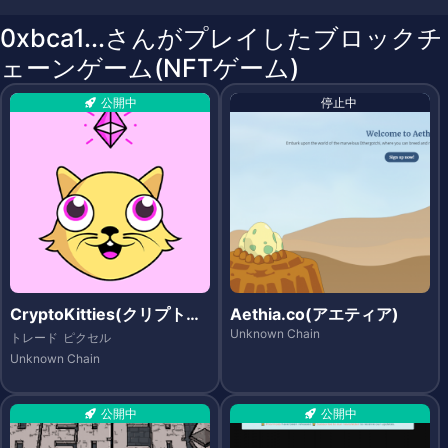
0xbca1...さんがプレイしたブロックチ
ェーンゲーム(NFTゲーム)
公開中
停止中
CryptoKitties(クリプトキ
Aethia.co(アエティア)
ティーズ)
Unknown Chain
トレード
ピクセル
Unknown Chain
公開中
公開中