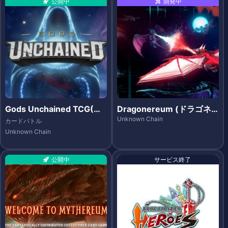
公開中
開発中
Gods Unchained TCG(ゴ
Dragonereum (ドラゴネ
ッズ アンチェインド)
レウム)
Unknown Chain
カードバトル
Unknown Chain
公開中
サービス終了