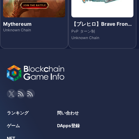
Mythereum
【ブレヒロ】Brave Fronti
er Heroes（ブレイブ フロ
Unknown Chain
PvP
ターン制
ンティア ヒーローズ）- Et
Unknown Chain
hereum
ランキング
問い合わせ
ゲーム
DApps登録
NFT