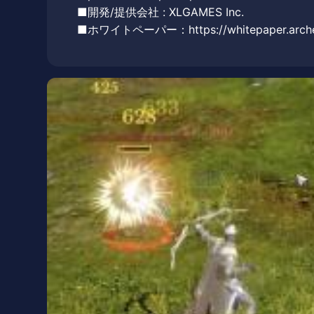
■開発/提供会社 : XLGAMES Inc.
■ホワイトペーパー：https://whitepaper.archew