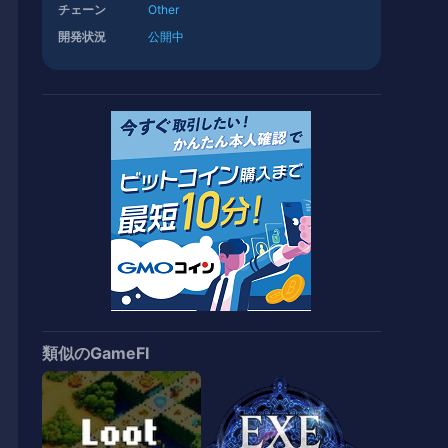
チェーン
Other
開発状況
公開中
類似のGameFI