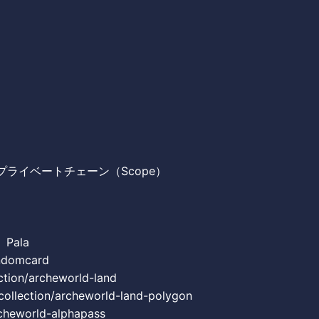
）プライベートチェーン（Scope）
Pala
andomcard
ection/archeworld-land
collection/archeworld-land-polygon
rcheworld-alphapass