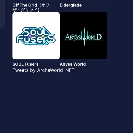
Off The Grid（オフ・
Elderglade
ザ・グリッド）
SOUL Fusers
Abyss World
Tweets by ArcheWorld_NFT