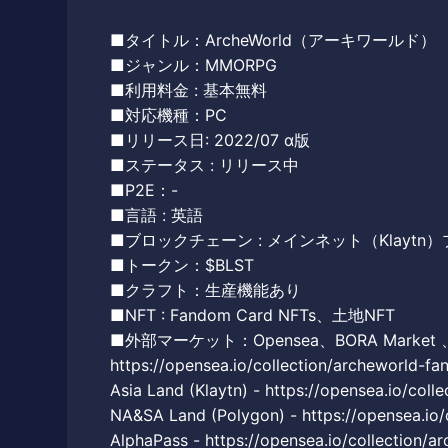
■タイトル：ArcheWorld（アーキワールド）
■ジャンル：MMORPG
■利用料金 : 基本無料
■対応機種：PC
■リリース日: 2022/07 α版
■ステータス : リリース中
■P2E：-
■言語 : 英語
■ブロックチェーン : メインネット（Klaytn
■トークン：$BLST
■クラフト：生産機能あり
■NFT : Fandom Card NFTs、土地NFT
■外部マーケット：Opensea、BORA Market 、
https://opensea.io/collection/archeworld-f
Asia Land (Klaytn) - https://opensea.io/coll
NA&SA Land (Polygon) - https://opensea.io/
AlphaPass - https://opensea.io/collection/a