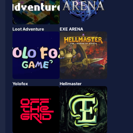
Loot Adventure
EXE ARENA
Yolofox
Hellmaster