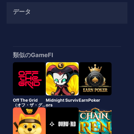
データ
類似のGameFI
Off The Grid
Midnight Surviv
EarnPoker
（オフ・ザ・グ
ors
リッド）