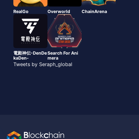
RealGo
Overworld
ChainArena
電殿神伝-DenDe
Search For Ani
kaDen-
mera
Tweets by Seraph_global