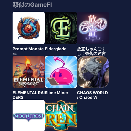
類似のGameFI
Prompt Monste
Elderglade
放置ちゃんごく
rs
し！奈落の迷宮
ELEMENTAL RAI
Slime Miner
CHAOS WORLD
DERS
/ Chaos W