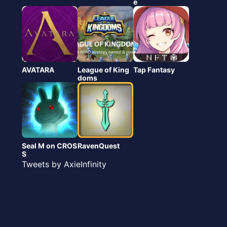
e
AVATARA
League of King
Tap Fantasy
doms
Seal M on CROS
RavenQuest
S
Tweets by AxieInfinity