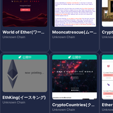
World of Ether(ワール
Mooncatrescue(ムー
Cryp
ド・オブ・イーサ)
ンキャットレスキュー)
(ク
Unknown Chain
Unknown Chain
Unknow
シズ)
公開中
公開中
EthKing(イースキング)
Unknown Chain
CryptoCountries(クリ
Ethe
プトカントリーズ)
モジズ
Unknown Chain
Unknow