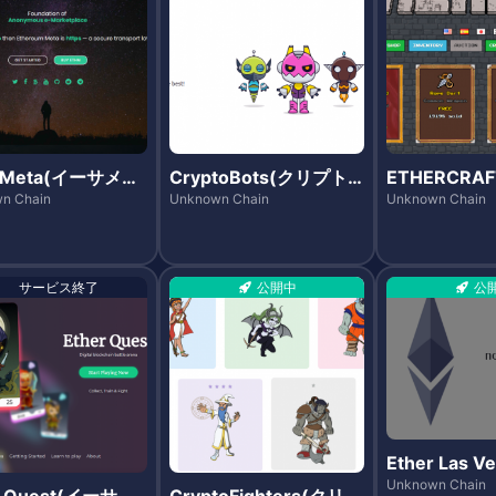
rMeta(イーサメ
CryptoBots(クリプト
ETHERCRA
ボッツ)
クラフト)
n Chain
Unknown Chain
Unknown Chain
サービス終了
公開中
公
Ether Las 
サラスベガス
Unknown Chain
r Quest(イーサク
CryptoFighters(クリプ