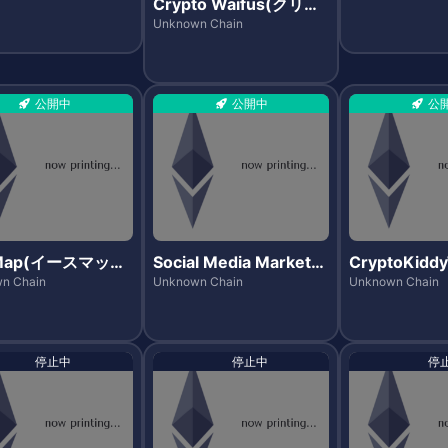
Crypto Waifus(クリプ
トワイフス)
Unknown Chain
公開中
公開中
公
Map(イースマッ
Social Media Market
CryptoKidd
(ソーシャルメディアマ
プトキディト
n Chain
Unknown Chain
Unknown Chain
ーケット)
停止中
停止中
停