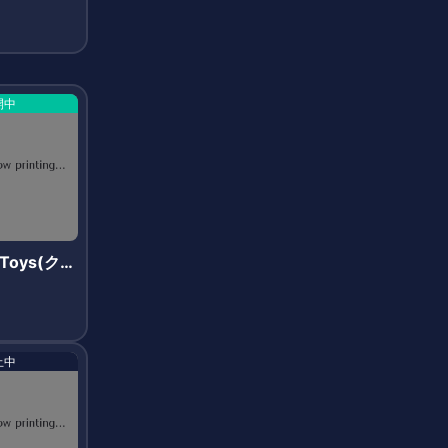
開中
yToys(クリ
イズ)
止中