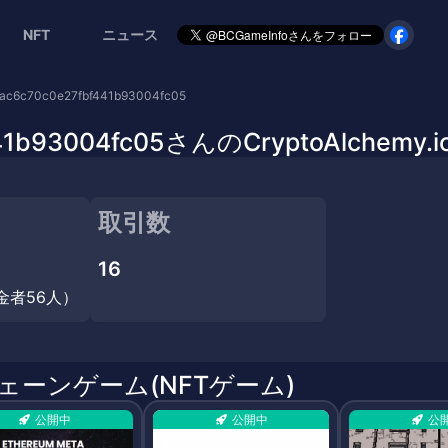
NFT
ニュース
ac6c70c0e27fbf441b93004fc05
bf441b93004fc05さんのCryptoAlc
取引数
16
金者56人）
チェーンゲーム(NFTゲーム)
公開中
公開中
公