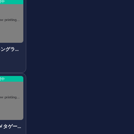
開中
n(キングラビ
開中
(メタゲー