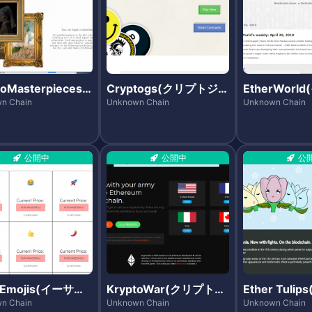
toMasterpieces
Cryptogs(クリプトジー
EtherWorl
リプトマスターピー
エス)
ールド)
n Chain
Unknown Chain
Unknown Chain
公開中
公開中
公
rEmojis(イーサエ
KryptoWar(クリプトウ
Ether Tuli
)
ォー)
ューリップス
n Chain
Unknown Chain
Unknown Chain