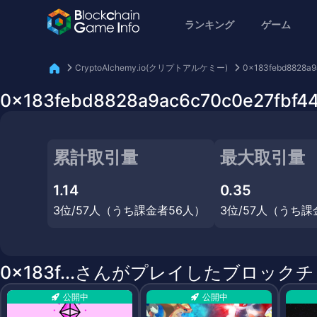
ランキング
ゲーム
CryptoAlchemy.io(クリプトアルケミー)
0x183febd8828a9
0x183febd8828a9ac6c70c0e27f
累計取引量
最大取引量
1.14
0.35
3位/57人（うち課金者56人）
3位/57人（うち課
0x183f...さんがプレイしたブロック
公開中
公開中