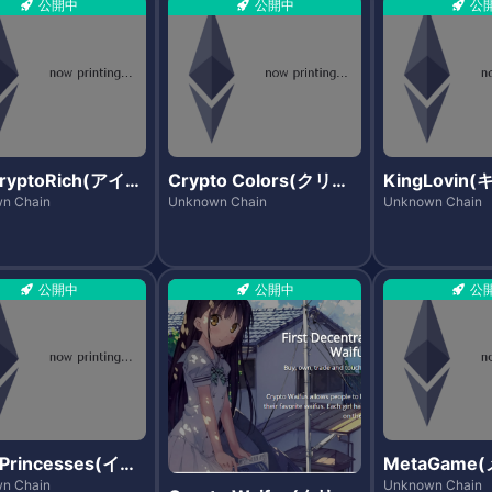
公開中
公開中
公
ryptoRich(アイア
Crypto Colors(クリプ
KingLovi
リプトリッチ)
トカラーズ)
ン)
n Chain
Unknown Chain
Unknown Chain
公開中
公開中
公
rPrincesses(イー
MetaGame
ンセス)
ム)
n Chain
Unknown Chain