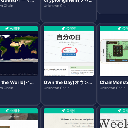
)
トファイターズ)
n Chain
Unknown Chain
公開中
公開中
公
t the World(イン
Own the Day(オウン・
ChainMons
クト・ザ・ワール
ザ・デイ)
ンモンスター
n Chain
Unknown Chain
Unknown Chain
公開中
公開中
公