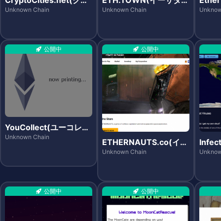
プトシティーズ)
ン)
エスト
Unknown Chain
Unknown Chain
Unknow
公開中
公開中
YouCollect(ユーコレク
ト)
Unknown Chain
ETHERNAUTS.co(イー
Infec
サノーツ)
フェ
Unknown Chain
Unknow
ド)
公開中
公開中