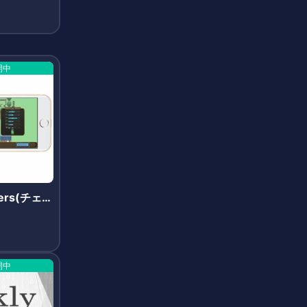
開中
ters(チェー
ズ)
開中