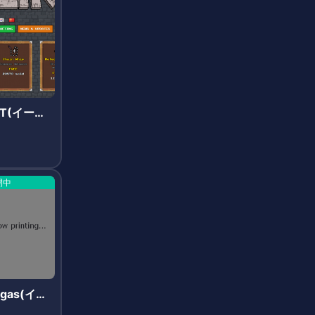
FT(イーサ
開中
Vegas(イー
)