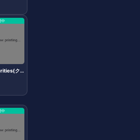
開中
rities(ク
リティー
開中