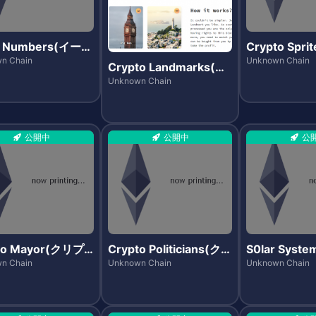
r Numbers(イーサ
Crypto Spr
ーズ)
トスプライツ
n Chain
Unknown Chain
Crypto Landmarks(ク
リプトランドマークス)
Unknown Chain
公開中
公開中
公
to Mayor(クリプ
Crypto Politicians(クリ
S0lar System
ヤー)
プトポリティシャンズ)
(ソーラーシ
n Chain
Unknown Chain
Unknown Chain
ォーセール)