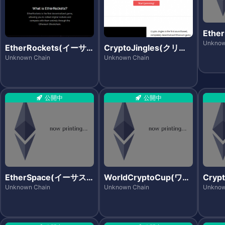
Ethe
ナンバ
Unknow
EtherRockets(イーサ
CryptoJingles(クリプ
ロケッツ)
トジングルズ)
Unknown Chain
Unknown Chain
公開中
公開中
EtherSpace(イーサス
WorldCryptoCup(ワー
Cryp
ペース)
ルドクリプトカップ)
トメイ
Unknown Chain
Unknown Chain
Unknow