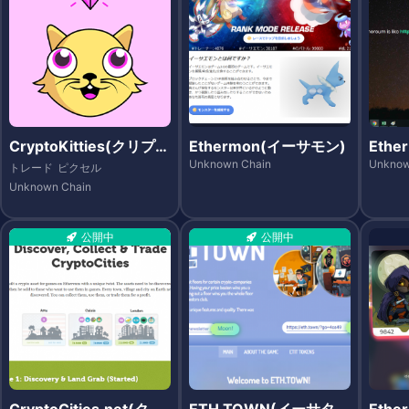
CryptoKitties(クリプト
Ethermon(イーサモン)
Ethe
キティーズ)
タ)
Unknown Chain
Unknow
トレード
ピクセル
Unknown Chain
公開中
公開中
CryptoCities.net(クリ
ETH.TOWN(イーサタウ
Ethe