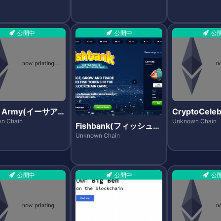
公開中
公開中
公
r Army(イーサア
CryptoCeleb
)
リプトセレブ
n Chain
Unknown Chain
Fishbank(フィッシュバ
ズ)
ンク)
Unknown Chain
公開中
公開中
公