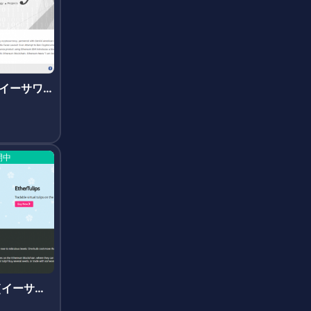
d(イーサワ
開中
ps(イーサチ
)