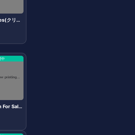
ites(クリプ
)
開中
 For Sale
ステムズフ