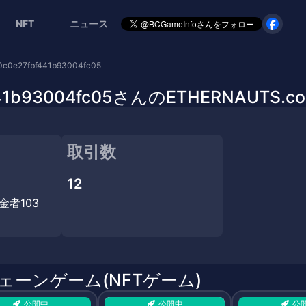
NFT
ニュース
0c0e27fbf441b93004fc05
fbf441b93004fc05さんのETHERNAU
取引数
12
金者103
チェーンゲーム(NFTゲーム)
公開中
公開中
公