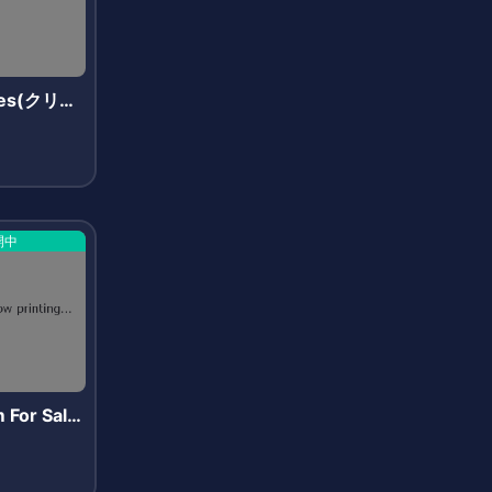
ites(クリプ
)
開中
 For Sale
ステムズフ