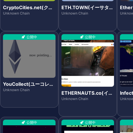
CryptoCities.net(クリ
ETH.TOWN(イーサタウ
Ethe
プトシティーズ)
ン)
エスト
Unknown Chain
Unknown Chain
Unknow
公開中
公開中
YouCollect(ユーコレク
ト)
Unknown Chain
ETHERNAUTS.co(イー
Infec
サノーツ)
フェ
Unknown Chain
Unknow
ド)
公開中
公開中