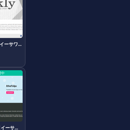
d(イーサワ
開中
ps(イーサチ