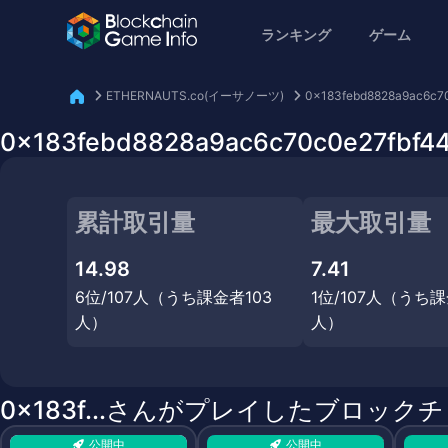
ランキング
ゲーム
ETHERNAUTS.co(イーサノーツ)
0x183febd8828a9ac6c7
0x183febd8828a9ac6c70c0e27
累計取引量
最大取引量
14.98
7.41
6位/107人（うち課金者103
1位/107人（うち課
人）
人）
0x183f...さんがプレイしたブロック
公開中
公開中