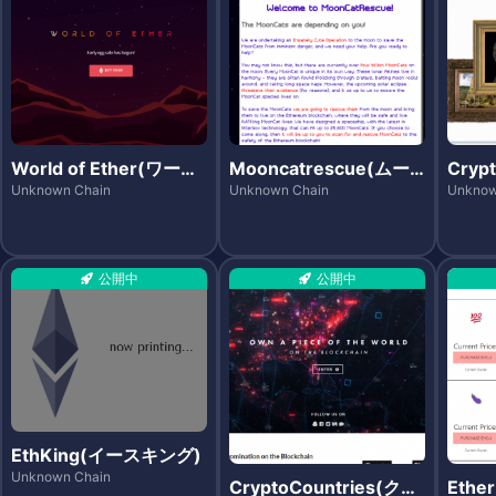
World of Ether(ワール
Mooncatrescue(ムー
Cryp
ド・オブ・イーサ)
ンキャットレスキュー)
(ク
Unknown Chain
Unknown Chain
Unknow
シズ)
公開中
公開中
EthKing(イースキング)
Unknown Chain
CryptoCountries(クリ
Ethe