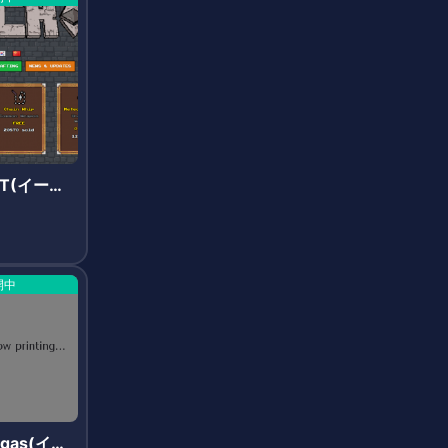
FT(イーサ
開中
Vegas(イー