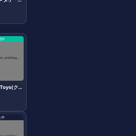
開中
yToys(クリ
イズ)
止中