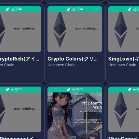
公開中
公開中
公
ryptoRich(アイア
Crypto Colors(クリプ
KingLovi
リプトリッチ)
トカラーズ)
ン)
n Chain
Unknown Chain
Unknown Chain
公開中
公開中
公
rPrincesses(イー
MetaGame