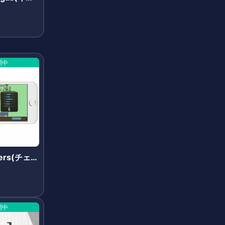
)
開中
ters(チェー
ズ)
開中