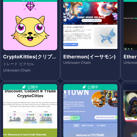
CryptoKitties(クリプト
Ethermon(イーサモン)
Ethe
キティーズ)
タ)
Unknown Chain
Unknow
トレード
ピクセル
Unknown Chain
公開中
公開中