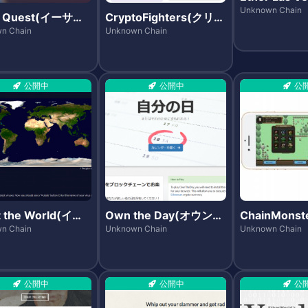
サラスベガス
Unknown Chain
r Quest(イーサク
CryptoFighters(クリプ
)
トファイターズ)
n Chain
Unknown Chain
公開中
公開中
公
t the World(イン
Own the Day(オウン・
ChainMons
クト・ザ・ワール
ザ・デイ)
ンモンスター
n Chain
Unknown Chain
Unknown Chain
公開中
公開中
公