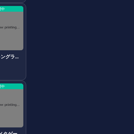
開中
n(キングラビ
開中
(メタゲー