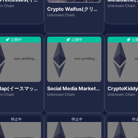
ンセス)
ム)
n Chain
Unknown Chain
Crypto Waifus(クリプ
トワイフス)
Unknown Chain
公開中
公開中
公
Map(イースマッ
Social Media Market
CryptoKidd
(ソーシャルメディアマ
プトキディト
n Chain
Unknown Chain
Unknown Chain
ーケット)
停止中
停止中
停