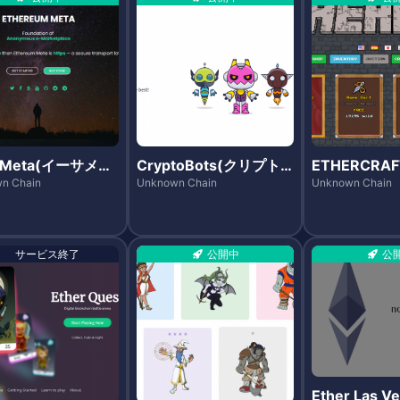
rMeta(イーサメ
CryptoBots(クリプト
ETHERCRA
ボッツ)
クラフト)
n Chain
Unknown Chain
Unknown Chain
サービス終了
公開中
公
Ether Las 