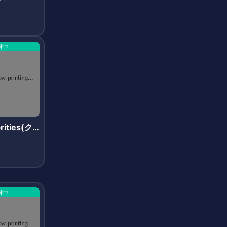
)
開中
rities(ク
リティー
開中