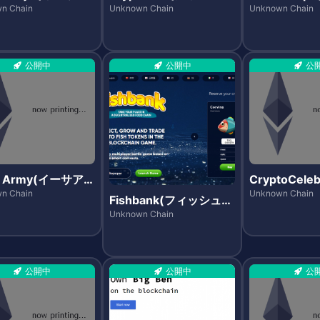
)
ォー)
ューリップス
n Chain
Unknown Chain
Unknown Chain
公開中
公開中
公
r Army(イーサア
CryptoCeleb
)
リプトセレブ
n Chain
Unknown Chain
Fishbank(フィッシュバ
ズ)
ンク)
Unknown Chain
公開中
公開中
公