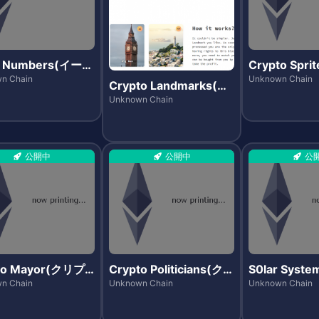
r Numbers(イーサ
Crypto Spr
ーズ)
トスプライツ
n Chain
Unknown Chain
Crypto Landmarks(ク
リプトランドマークス)
Unknown Chain
公開中
公開中
公
to Mayor(クリプ
Crypto Politicians(クリ
S0lar System
ヤー)
プトポリティシャンズ)
(ソーラーシ
n Chain
Unknown Chain
Unknown Chain
ォーセール)