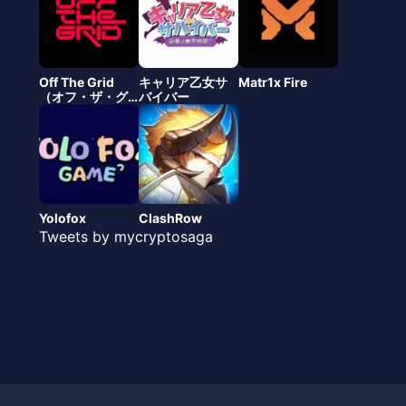
Off The Grid
キャリア乙女サ
Matr1x Fire
（オフ・ザ・グ
バイバー
リッド）
Yolofox
ClashRow
Tweets by mycryptosaga