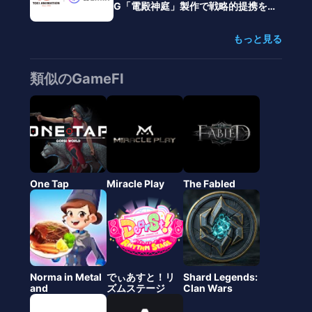
G「電殿神庭」製作で戦略的提携を
検討開始、グローバル展開を目指す
MOUを締結
もっと見る
類似のGameFI
One Tap
Miracle Play
The Fabled
Norma in Metal
でぃあすと！リ
Shard Legends:
and
ズムステージ
Clan Wars