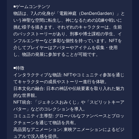
◾️ゲームコンテンツ
物語は、7人の化身が「電殿神庭（DenDenGarden）」と
いう神聖な空間に転生し、神になるための試練や戦いに
挑む様子を描きます。それぞれのキャラクターは、生前
のバックストーリーがあり、刑事や博士課程の学生、イ
ンフルエンサーなど多彩な個性を持っています。NFTを
介してプレイヤーはアバターやアイテムを収集・使用
し、物語の発展に参加することが可能です。
◾️特徴
インタラクティブな物語: NFTやコミュニティ参加を通じ
てキャラクターの成長やストーリー進行を体験。
日本文化の融合: 日本の神話や伝統要素を取り入れた魅力
的な世界観。
NFT統合: 「ジェネシスおみくじ」や「スピリットキーア
バター」などのコレクションを導入。
コミュニティ主導型: グローバルなファンベースとブロッ
クチェーンを通じて物語を共有。
高品質なアニメーション: 東映アニメーションによるビジ
ュアルで没入感を提供。