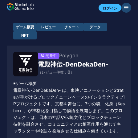
ログイン
ゲーム概要
レビュー
チャート
データ
NFT
Polygon
開発中
電殿神伝-DenDekaDen-
0
（レビュー件数：
）
◾️ゲーム概要
電殿神伝-DenDekaDen- は、東映アニメーションとStrat
aが手がけるブロックチェーンベースのインタラクティブI
Pプロジェクトです。京都を舞台に、7つの魂「化身（Kes
hin）」が神格化を目指して物語を展開します。このプロ
ジェクトは、日本の神話や伝統文化とブロックチェーン
技術を融合させ、コミュニティとの相互作用を通じてキ
ャラクターや物語を発展させる仕組みを備えています。