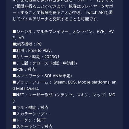
い報酬を得ることができます。観客はプレイヤーをサポ
ートすることで報酬を得ることができ、Twitch APIを通
じてバトルアリーナと交流することも可能です。
■ジャンル：マルチプレイヤー、オンライン、PVP、PV
E、VR
■対応機種：PC
■利用：Free to Play.
■リリース時期：2023Q1
■デモ版：クローズドα版（申請制）
■P2E：対応
■ネットワーク：SOLANA(未定)
■プラットフォーム： Steam, EGS, Mobile platforms, an
d Meta Quest.
■NFT：ユーザー作成コンテンツ、スキン、マップ、MO
D
■ギルド機能：対応
■スカラーシップ：-
■トークン：$BFT
■ステーキング：対応