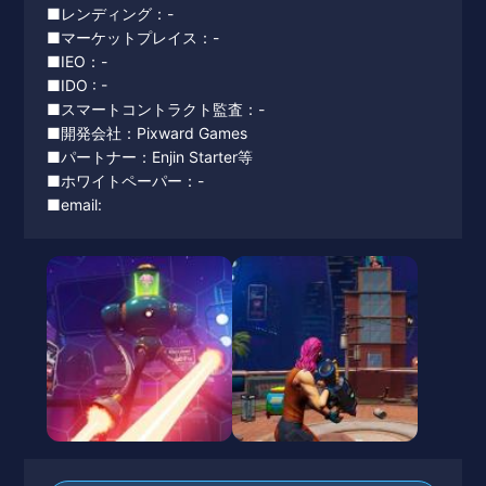
■レンディング：-
■マーケットプレイス：-
■IEO：-
■IDO : -
■スマートコントラクト監査：-
■開発会社：Pixward Games
■パートナー：Enjin Starter等
■ホワイトペーパー：-
■email: