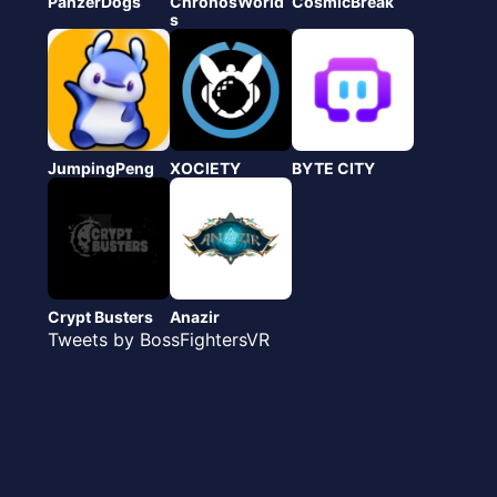
PanzerDogs
ChronosWorld
CosmicBreak
s
JumpingPeng
XOCIETY
BYTE CITY
Crypt Busters
Anazir
Tweets by BossFightersVR