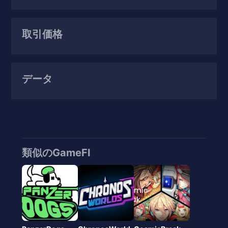
取引価格
データ
類似のGameFI