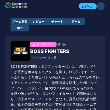
ログイン
ゲーム概要
レビュー
チャート
データ
NFT
Other
プレアルファ
BOSS FIGHTERS
0
（レビュー件数：
）
BOSS FIGHTERS（ボスファイターズ）は、VRプレイヤ
ーが巨大なボスキャラクターを操り、PCプレイヤーのチ
ームと激しく奇抜なバトルを繰り広げるP2Eのマルチプレ
イアクションゲームです。物理演算を駆使したVRプレイ
ヤーのゲームプレイ、巨大なBossを操りながらのスケー
ル感や迫力が特徴。ボスやファイターとして闘技場に入
り、近未来のスーパースターとなり、貴重な戦利品や階
級、観客の娯楽を求めて戦う非対称型ボス対戦ゲームで
す。また観客が多ければ多いほど、プレイヤーはより良