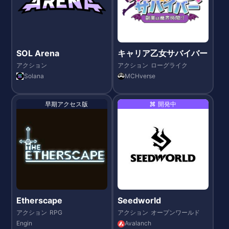
SOL Arena
キャリア乙女サバイバー
アクション
アクション
ローグライク
Solana
MCHverse
早期アクセス版
開発中
Etherscape
Seedworld
アクション
RPG
アクション
オープンワールド
Engin
Avalanch