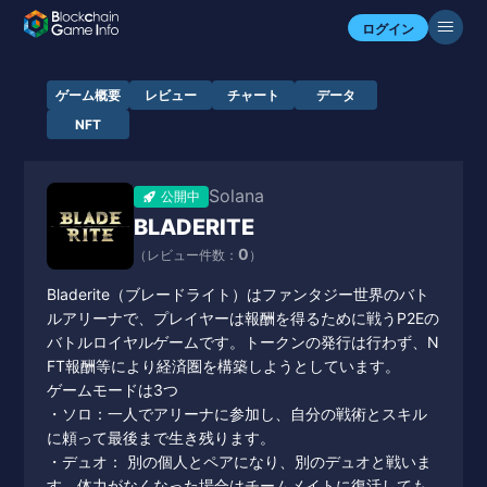
ログイン
ゲーム概要
レビュー
チャート
データ
NFT
Solana
公開中
BLADERITE
0
（レビュー件数：
）
Bladerite（ブレードライト）はファンタジー世界のバト
ルアリーナで、プレイヤーは報酬を得るために戦うP2Eの
バトルロイヤルゲームです。トークンの発行は行わず、N
FT報酬等により経済圏を構築しようとしています。
ゲームモードは3つ
・ソロ：一人でアリーナに参加し、自分の戦術とスキル
に頼って最後まで生き残ります。
・デュオ： 別の個人とペアになり、別のデュオと戦いま
す。体力がなくなった場合はチームメイトに復活しても