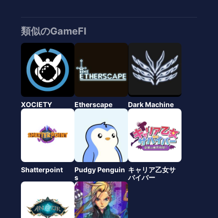
類似のGameFI
XOCIETY
Etherscape
Dark Machine
Shatterpoint
Pudgy Penguin
キャリア乙女サ
s
バイバー