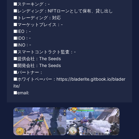
■ステーキング：-
■レンディング：NFTローンとして保有、貸し出し
■トレーディング：対応
■マーケットプレイス：-
■IEO：-
■IDO : -
■INO : -
■スマートコントラクト監査：-
■提供会社：The Seeds
■開発会社：The Seeds
■パートナー：
■ホワイトペーパー：https://bladerite.gitbook.io/blader
ite/
■email: