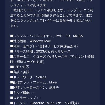
らうチャンスがあります。
・戦利品モード ：ソロで参加します。トップランクに到
達することができれば報酬を得ることができます。逆に
下位にランクされたプレイヤーは資産を失う場合があり
ます。
■ジャンル：バトルロイヤル、PVP、3D、MOBA
■対応機種：Windows,Mac
■利用：基本プレイ無料(サービス内課金あり)
■リリース時期：2023/02/28 αリリース
■ステータス：クローズドαリリース中（アカウント登録
時に招待コードが必要）
■P2E：対応
■言語：英語
■ネットワーク：Solana
■配信プラットフォーム：Elixer
■NFT：ヒーロースキン、武器等
■ギルド機能：-
■スカラーシップ：-
■トークン： Bladerite Token（ゲーム内通貨）