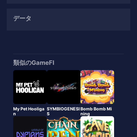
データ
類似のGameFI
My Pet Hooliga
SYMBIOGENESI
Bomb Bomb Mi
n
S
ning