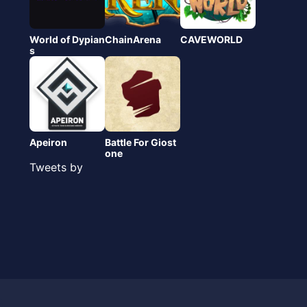
World of Dypian
ChainArena
CAVEWORLD
s
Apeiron
Battle For Giost
one
Tweets by