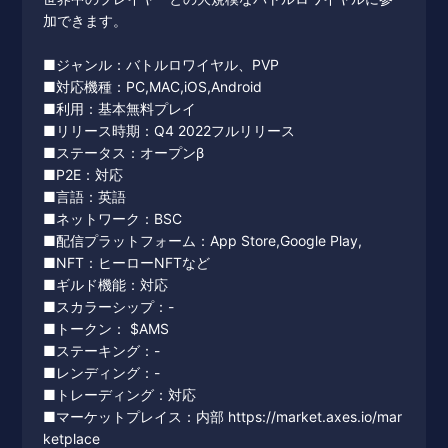
加できます。
■ジャンル：バトルロワイヤル、PVP
■対応機種：PC,MAC,iOS,Android
■利用：基本無料プレイ
■リリース時期：Q4 2022フルリリース
■ステータス：オープンβ
■P2E：対応
■言語：英語
■ネットワーク：BSC
■配信プラットフォーム：App Store,Google Play,
■NFT：ヒーローNFTなど
■ギルド機能：対応
■スカラーシップ：-
■トークン： $AMS
■ステーキング：-
■レンディング：-
■トレーディング：対応
■マーケットプレイス：内部 https://market.axes.io/mar
ketplace