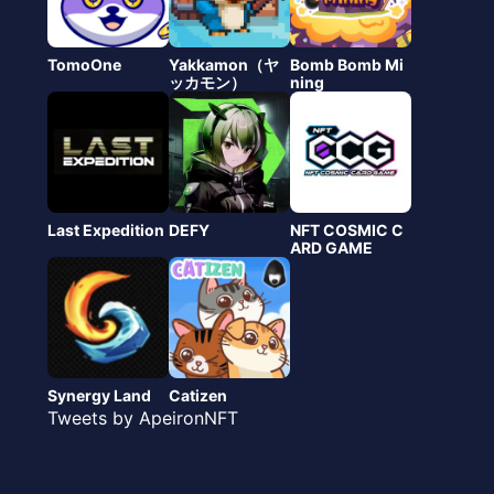
TomoOne
Yakkamon（ヤ
Bomb Bomb Mi
ッカモン）
ning
Last Expedition
DEFY
NFT COSMIC C
ARD GAME
Synergy Land
Catizen
Tweets by ApeironNFT