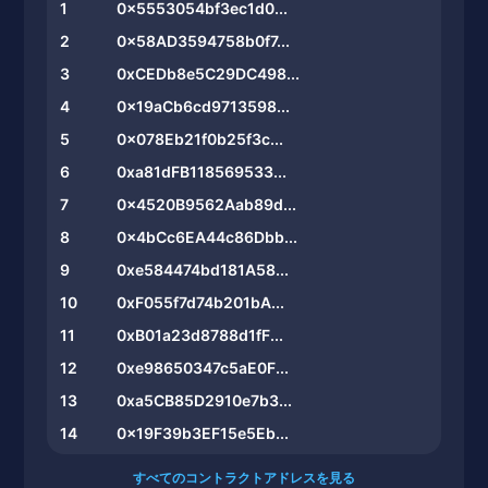
1
0x5553054bf3ec1d0...
2
0x58AD3594758b0f7...
3
0xCEDb8e5C29DC498...
4
0x19aCb6cd9713598...
5
0x078Eb21f0b25f3c...
6
0xa81dFB118569533...
7
0x4520B9562Aab89d...
8
0x4bCc6EA44c86Dbb...
9
0xe584474bd181A58...
10
0xF055f7d74b201bA...
11
0xB01a23d8788d1fF...
12
0xe98650347c5aE0F...
13
0xa5CB85D2910e7b3...
14
0x19F39b3EF15e5Eb...
すべてのコントラクトアドレスを見る