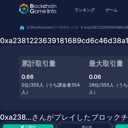
ランキング
ゲーム
EtherRockets(イーサロケッツ)
0xa2381223639181689cd
0xa2381223639181689cd6c46d
累計取引量
最大取引量
0.66
0.06
5位/355人（うち課金者354
26位/355人（う
人）
人）
0xa238...さんがプレイしたブロック
公開中
停止中