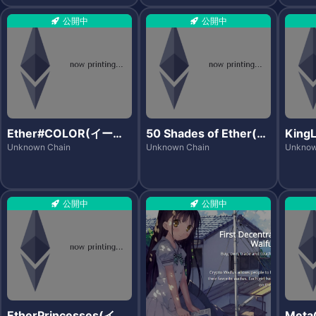
公開中
公開中
Ether#COLOR(イーサ
50 Shades of Ether(フ
King
カラー)
ィフティシェイズ・オ
ン)
Unknown Chain
Unknown Chain
Unknow
ブ・イーサ)
公開中
公開中
EtherPrincesses(イー
Met