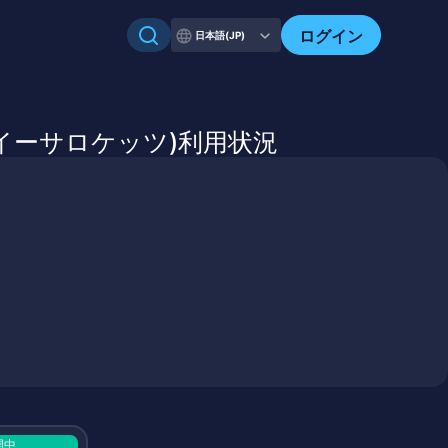
自分のアセットを確認
ログイン
日本語(JP)
kets(イーサロケッツ)利用状況
開中