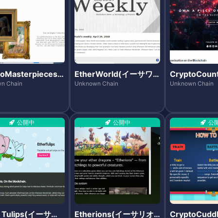
toMasterpieces
EtherWorld(イーサワ
CryptoCoun
リプトマスターピー
ールド)
プトカントリ
n Chain
Unknown Chain
Unknown Chain
公開中
公開中
公
r Tulips(イーサチ
Etherions(イーサリオ
CryptoCud