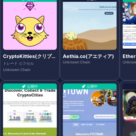
CryptoKitties(クリプト
Aethia.co(アエティア)
Eth
キティーズ)
Unknown Chain
Unknow
トレード
ピクセル
Unknown Chain
公開中
公開中