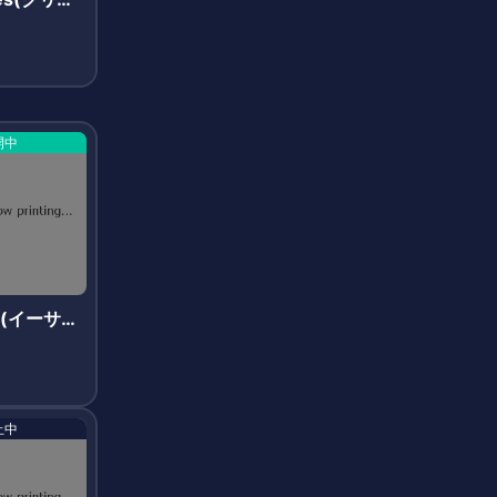
)
開中
ins(イーサビ
止中