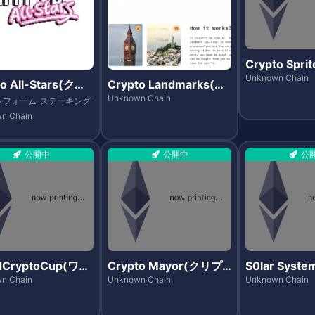
Crypto Spr
トスプライツ
Unknown Chain
o All-Stars(クリ
Crypto Landmarks(ク
オールスターズ)
リプトランドマークス)
Unknown Chain
トフォーム
ステーキング
n Chain
公開中
公開中
公
dCryptoCup(ワー
Crypto Mayor(クリプ
S0lar System
クリプトカップ)
トメイヤー)
(ソーラーシ
n Chain
Unknown Chain
Unknown Chain
ォーセール)