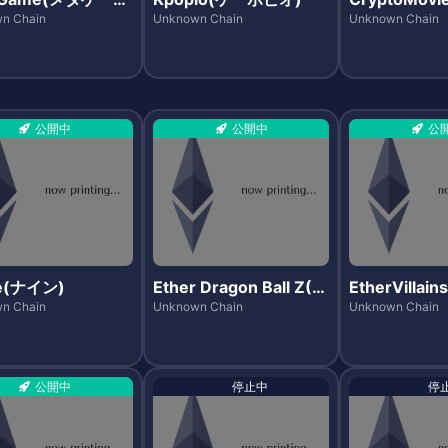
トムービーズ
n Chain
Unknown Chain
Unknown Chain
公開中
公開中
公
e(ナイン)
Ether Dragon Ball Z(イ
EtherVilla
ーサドラゴンボールゼッ
リアンズ)
n Chain
Unknown Chain
Unknown Chain
ト)
公開中
停止中
停