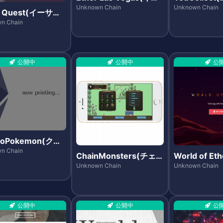
サラスベガス)
ト)
Unknown Chain
Unknown Chain
r Quest(イーサク
)
n Chain
公開中
公開中
公
toPokemon(クリ
ケモン)
n Chain
ChainMonsters(チェー
World of E
ンモンスターズ)
ド・オブ・イ
Unknown Chain
Unknown Chain
公開中
公開中
公