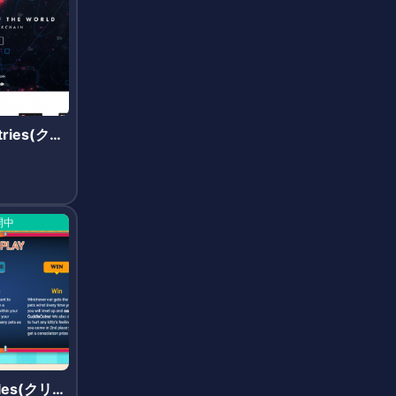
tries(クリ
ーズ)
開中
dles(クリプ