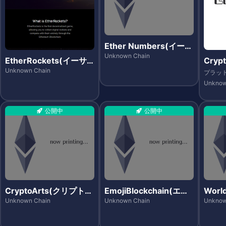
Ether Numbers(イーサ
ナンバーズ)
Unknown Chain
EtherRockets(イーサ
Crypt
ロケッツ)
プト
Unknown Chain
プラッ
Unknow
公開中
公開中
CryptoArts(クリプトア
EmojiBlockchain(エモ
Worl
ーツ)
ジブロックチェーン)
ルド
Unknown Chain
Unknown Chain
Unknow