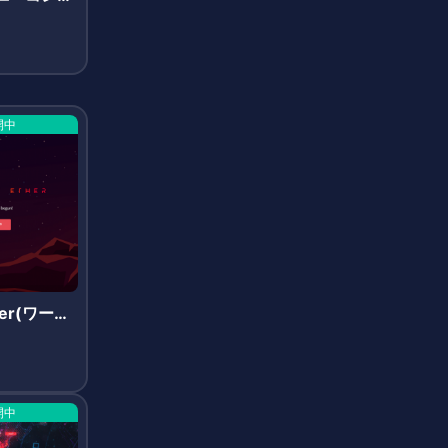
開中
ther(ワール
ーサ)
開中