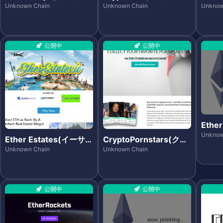
モジズ)
ォー)
ューリ
Unknown Chain
Unknown Chain
Unknow
公開中
公開中
Ethe
ーミー
Unknow
Ether Estates(イーサ
CryptoPornstars(クリ
エステーツ)
プトポーンスターズ)
Unknown Chain
Unknown Chain
公開中
公開中