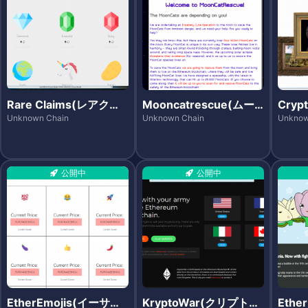
Rare Claims(レアクレ
Mooncatrescue(ムー
Cryp
ームズ)
ンキャットレスキュー)
(ク
Unknown Chain
Unknown Chain
Unknow
シズ)
公開中
公開中
EtherEmojis(イーサエ
KryptoWar(クリプトウ
Ethe