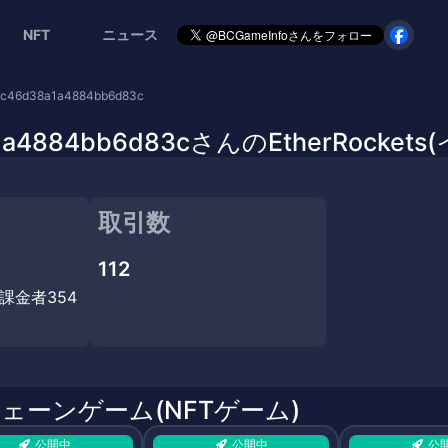
NFT
ニュース
6c46d38a1a4884bb6d83c
38a1a4884bb6d83cさんのEtherRoc
取引数
112
ち課金者354
チェーンゲーム(NFTゲーム)
公開中
公開中
公