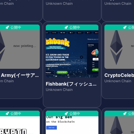
ップス)
ンズ)
トカドルズ)
n Chain
Unknown Chain
Unknown Chain
公開中
公開中
公
r Army(イーサア
CryptoCeleb
)
リプトセレブ
n Chain
Unknown Chain
Fishbank(フィッシュバ
ズ)
ンク)
Unknown Chain
公開中
公開中
公