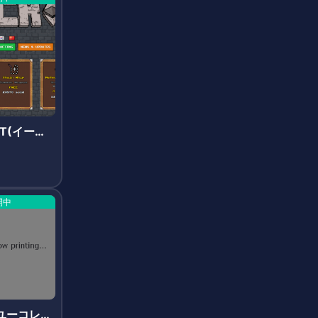
FT(イーサ
開中
t(ユーコレク