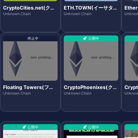
CryptoCities.net(クリ
ETH.TOWN(イーサタウ
Ethe
プトシティーズ)
ン)
エスト
Unknown Chain
Unknown Chain
Unknow
停止中
公開中
Floating Towers(フロ
CryptoPhoenixes(クリ
Cryp
ーティングタワーズ)
プトフェニックス)
プトポ
Unknown Chain
Unknown Chain
Unknow
公開中
公開中