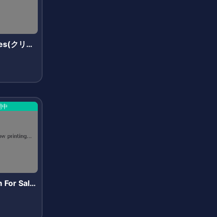
ites(クリプ
)
開中
 For Sale
ステムズフ