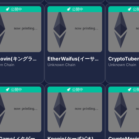
公開中
公開中
公
Lovin(キングラビ
EtherWaifus(イーサワ
CryptoTub
イフス)
トチューバー
n Chain
Unknown Chain
Unknown Chain
公開中
公開中
公
aGame(メタゲー
Kpopio(ケーポピオ)
CryptoMov