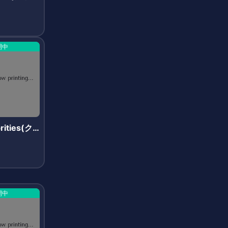
開中
rities(ク
リティー
開中