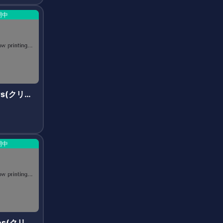
開中
ers(クリプ
ス)
開中
ies(クリプ