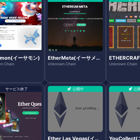
ermon(イーサモン)
EtherMeta(イーサメ
ETHERCRA
タ)
クラフト)
n Chain
Unknown Chain
Unknown Chain
サービス終了
公開中
公
Ether Las Vegas(イー
YouCollec