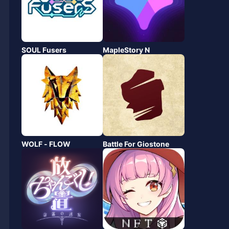
SOUL Fusers
MapleStory N
WOLF - FLOW
Battle For Giostone