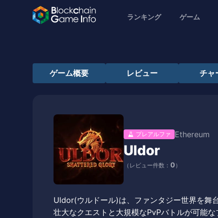
ランキング
ゲーム
ゲーム概要
レビュー
チャ
Ethereum
プレアルファ
Uldor
0
（レビュー件数：
）
Uldor(ウルドール)は、ファンタジー世界
壮大なクエストと大規模なPvPバトルが可能なブロッ