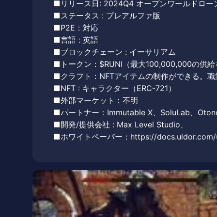
■リリース日: 2024Q4 オープンワールドロー
■ステータス : プレアルファ版
■P2E：対応
■言語 : 英語
■ブロックチェーン : イーサリアム
■トークン：$RUNI（最大100,000,000の供
■クラフト：NFTアイテムの制作ができる。
■NFT : キャラクター（ERC-721）
■外部マーケット：不明
■パートナー：Immutable X、SoluLab、Otono
■開発/提供会社 : Max Level Studio、
■ホワイトペーパー：
https://docs.uldor.com