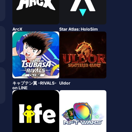
ArcX
Star Atlas: HoloSim
キャプテン翼 -RIVALS-
Uldor
on LINE