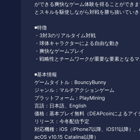
ができる爽快なゲーム体験を得ることができま
とスキルを駆使しながら対戦を勝ち抜いていき
◾️特徴
・3対3のリアルタイム対戦
・球体キャラクターによる自由な動き
・爽快なゲームプレイ
・戦略性とチームワークが重要な要素となるマ
◾️基本情報
ゲームタイトル：BouncyBunny
ジャンル：マルチアクションゲーム
プラットフォーム：PlayMining
言語：日本語、English
価格：基本プレイ無料（DEAPcoinによるア
リリース：今冬配信予定
対応機種：iOS（iPhone7以降、iOS11以降）、An
acOS v10.15 Catalina以降）