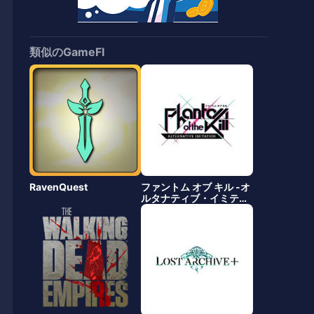
類似のGameFI
RavenQuest
ファントム オブ キル -オ
ルタナティブ・イミテー
ション-（ファンキルオ
ルタナ）