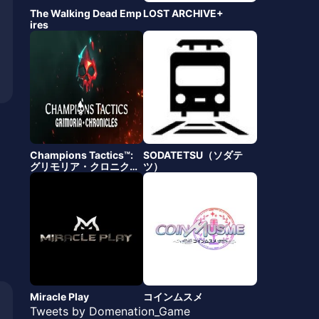
The Walking Dead Emp
LOST ARCHIVE+
ires
Champions Tactics™:
SODATETSU（ソダテ
グリモリア・クロニクル
ツ）
ズ
Miracle Play
コインムスメ
Tweets by Domenation_Game