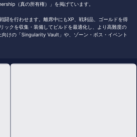
nership（真の所有権）」を掲げています。
戦闘を行わせます。離席中にもXP、戦利品、ゴールドを得
リックを収集・装備してビルドを最適化し、より高難度の
の「Singularity Vault」や、ゾーン・ボス・イベント