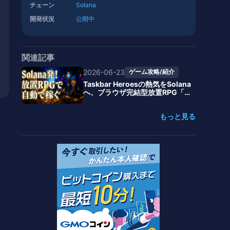
チェーン
Solana
開発状況
公開中
関連記事
2026-06-23
ゲーム攻略/紹介
Taskbar Heroesの熱気をSolana
へ、ブラウザ完結型放置RPG「A
FK Heroes」始動、24時間自動
戦闘で$AFKHEROを稼ぐ
もっと見る