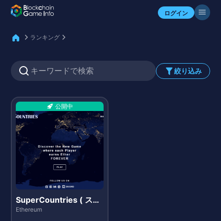
自分のアセットを確認
ログイン
ランキング
絞り込み
公開中
SuperCountries ( スー
パーカントリーズ )
Ethereum