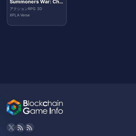
Summoners War: Chr
onicles
アクションRPG
3D
XPLA Verse