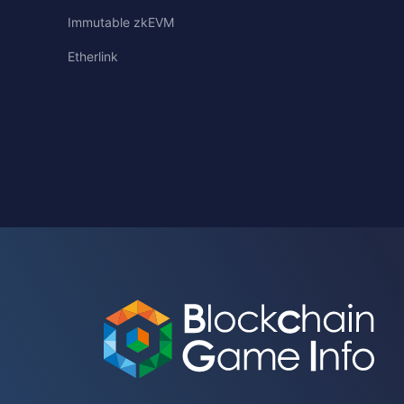
Immutable zkEVM
Etherlink