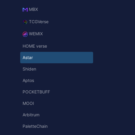
MBX
TCGVerse
WEMIX
HOME verse
Astar
Shiden
Aptos
POCKETBUFF
MOOI
Arbitrum
PaletteChain