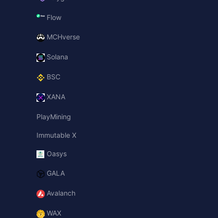
Flow
MCHverse
Solana
BSC
XANA
PlayMining
Immutable X
Oasys
GALA
Avalanch
WAX