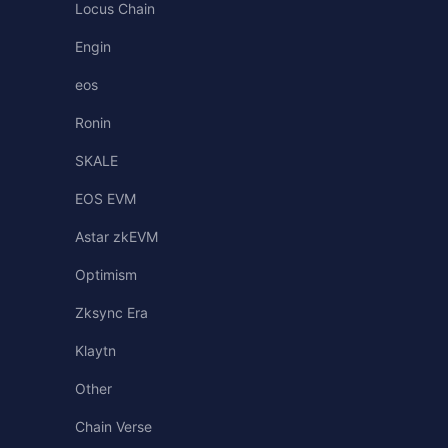
Locus Chain
Engin
eos
Ronin
SKALE
EOS EVM
Astar zkEVM
Optimism
Zksync Era
Klaytn
Other
Chain Verse