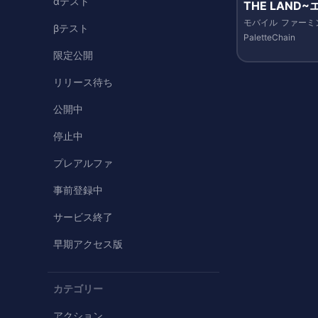
αテスト
THE LAND
の森~
モバイル
ファーミ
βテスト
PaletteChain
限定公開
リリース待ち
公開中
停止中
プレアルファ
事前登録中
サービス終了
早期アクセス版
カテゴリー
アクション