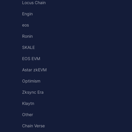
Locus Chain
Engin
eos
Ronin
SKALE
EOS EVM
Astar zkEVM
Optimism
Zksync Era
Klaytn
Other
Chain Verse