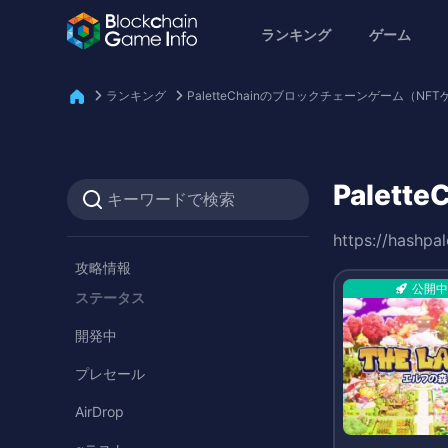
ランキング
ゲーム
ランキング
PaletteChainのブロックチェーンゲーム（NF
Palet
https://hashpa
攻略情報
公開中
ステータス
開発中
プレセール
AirDrop