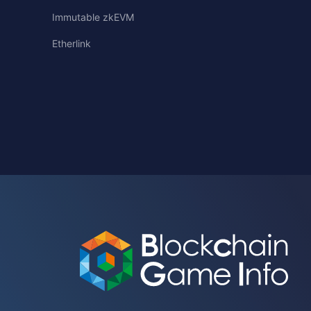
Immutable zkEVM
Etherlink