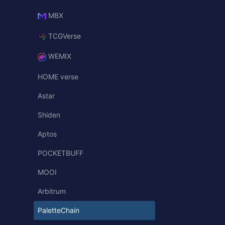
MBX
TCGVerse
WEMIX
HOME verse
Astar
Shiden
Aptos
POCKETBUFF
MOOI
Arbitrum
PaletteChain