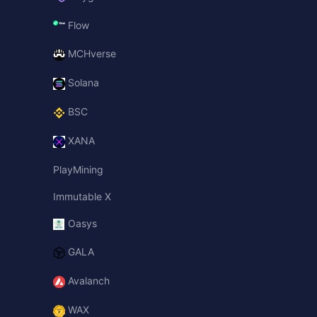
Flow
MCHverse
Solana
BSC
XANA
PlayMining
Immutable X
Oasys
GALA
Avalanch
WAX