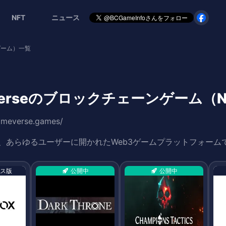
NFT
ニュース
Tゲーム）一覧
 verseのブロックチェーンゲーム（
omeverse.games/
seは、あらゆるユーザーに開かれたWeb3ゲームプラットフォーム
ス版
公開中
公開中