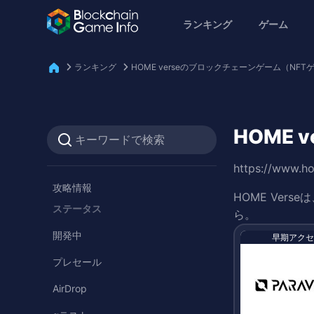
ランキング
ゲーム
ランキング
HOME verseのブロックチェーンゲーム（NF
HOME
https://www.h
攻略情報
HOME Ver
ステータス
ら。
開発中
早期アクセ
プレセール
AirDrop