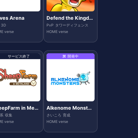
ives Arena
Defend the Kingdo
m
3D
PvP
タワーディフェンス
E verse
HOME verse
サービス終了
開発中
eepFarm in Meta
Alkenome Monster
nd
s
系
収集
さいころ
育成
E verse
HOME verse