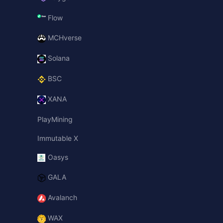
Flow
MCHverse
Solana
BSC
XANA
PlayMining
Immutable X
Oasys
GALA
Avalanch
WAX