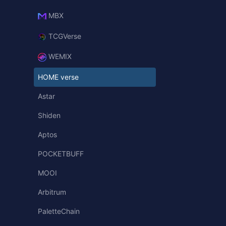
MBX
TCGVerse
WEMIX
HOME verse
Astar
Shiden
Aptos
POCKETBUFF
MOOI
Arbitrum
PaletteChain