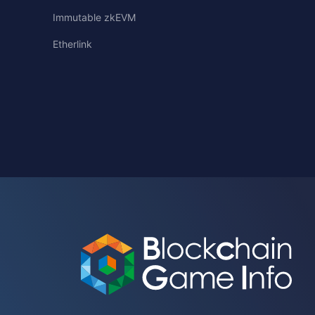
Immutable zkEVM
Etherlink