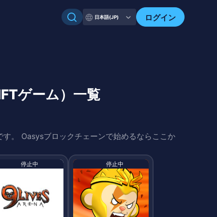
自分のアセットを確認
ログイン
日本語(JP)
NFTゲーム）一覧
です。 Oasysブロックチェーンで始めるならここか
停止中
停止中