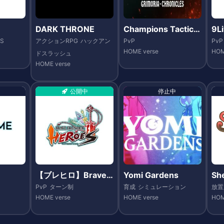
DARK THRONE
Champions Tactics
9L
™: グリモリア・クロ
PS
アクションRPG
ハックアン
PvP
PvP
ニクルズ
HOME verse
HOM
ドスラッシュ
HOME verse
公開中
停止中
【ブレヒロ】Brave F
Yomi Gardens
Sh
rontier Heroes（ブ
-la
PvP
ターン制
育成
シミュレーション
放置
レイブ フロンティア
HOME verse
HOME verse
HOM
ヒーローズ）- HOM
EVerse