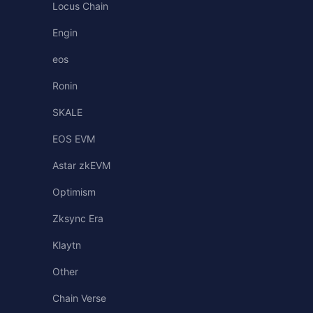
Locus Chain
Engin
eos
Ronin
SKALE
EOS EVM
Astar zkEVM
Optimism
Zksync Era
Klaytn
Other
Chain Verse