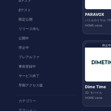
αテスト
βテスト
PARAVOX
限定公開
バトルロイヤル
T
HOME verse
リリース待ち
公開中
停止中
停止中
プレアルファ
事前登録中
サービス終了
早期アクセス版
Dime Time
2D
モバイル
HOME verse
カテゴリー
アクション