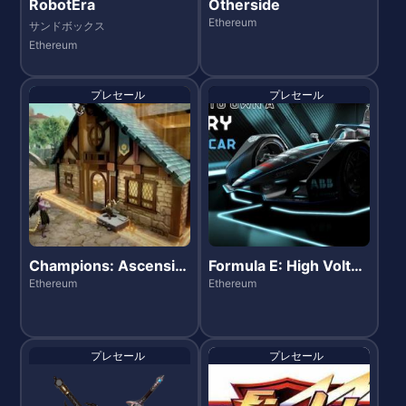
RobotEra
Otherside
Ethereum
サンドボックス
Ethereum
プレセール
プレセール
Champions: Ascensio
Formula E: High Voltag
n
e
Ethereum
Ethereum
プレセール
プレセール