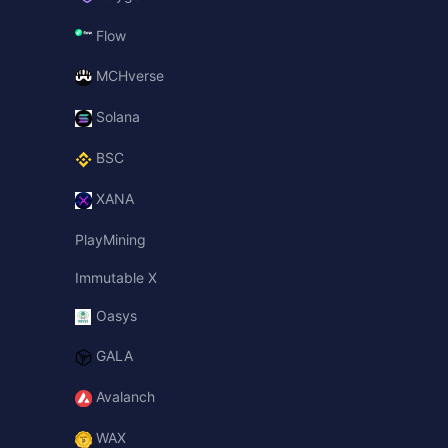
Flow
MCHverse
Solana
BSC
XANA
PlayMining
Immutable X
Oasys
GALA
Avalanch
WAX