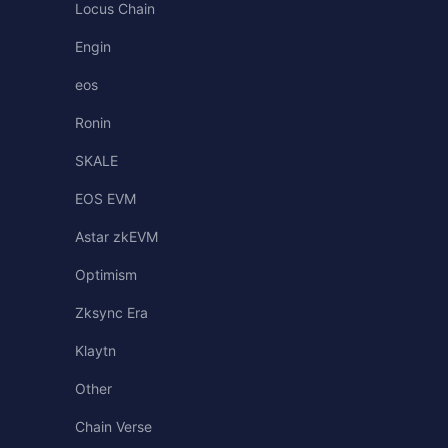
Locus Chain
Engin
eos
Ronin
SKALE
EOS EVM
Astar zkEVM
Optimism
Zksync Era
Klaytn
Other
Chain Verse