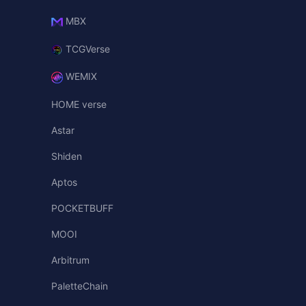
MBX
TCGVerse
WEMIX
HOME verse
Astar
Shiden
Aptos
POCKETBUFF
MOOI
Arbitrum
PaletteChain