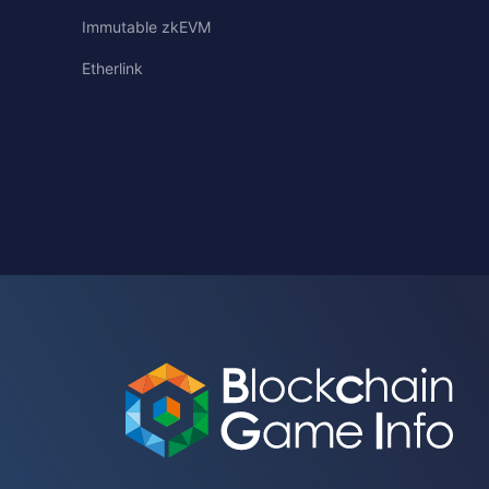
Immutable zkEVM
Etherlink