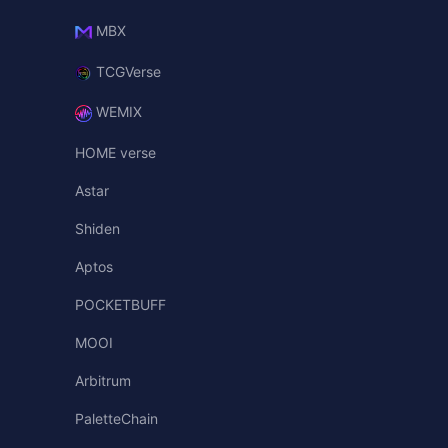
MBX
TCGVerse
WEMIX
HOME verse
Astar
Shiden
Aptos
POCKETBUFF
MOOI
Arbitrum
PaletteChain