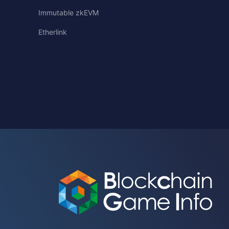
Immutable zkEVM
Etherlink