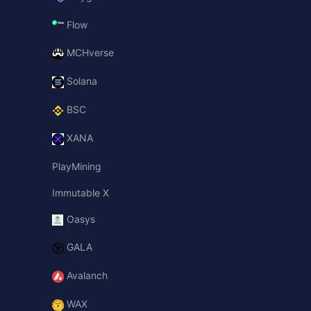
Flow
MCHverse
Solana
BSC
XANA
PlayMining
Immutable X
Oasys
GALA
Avalanch
WAX