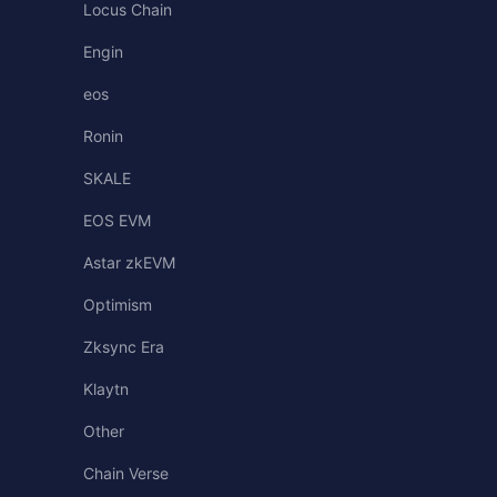
Locus Chain
Engin
eos
Ronin
SKALE
EOS EVM
Astar zkEVM
Optimism
Zksync Era
Klaytn
Other
Chain Verse