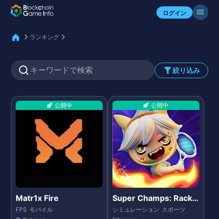
自分のアセットを確認
ログイン
ランキング
絞り込み
公開中
公開中
Matr1x Fire
Super Champs: Racke
t Rampage
FPS
モバイル
シミュレーション
スポーツ