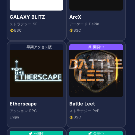
GALAXY BLITZ
ArcX
ストラテジー
SF
アーケード
DePin
BSC
BSC
早期アクセス版
開発中
Etherscape
Battle Leet
アクション
RPG
ストラテジー
PvP
Engin
BSC
公開中
公開中