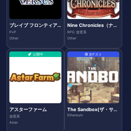
ブレイブ フロンティア
Nine Chronicles（ナイ
バーサス
ンクロニクルズ）
PvP
RPG
放置系
Other
Other
公開中
βテスト
アスターファーム
The Sandbox(ザ・サン
ドボックス)
Ethereum
放置系
Astar